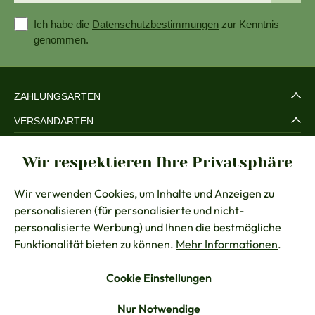
Ich habe die
Datenschutzbestimmungen
zur Kenntnis
genommen.
ZAHLUNGSARTEN
VERSANDARTEN
SERVICE UND SICHERHEIT
Wir respektieren Ihre Privatsphäre
RECHTLICHES
Wir verwenden Cookies, um Inhalte und Anzeigen zu
BERATUNG
personalisieren (für personalisierte und nicht-
KONTAKT
personalisierte Werbung) und Ihnen die bestmögliche
Funktionalität bieten zu können.
Mehr Informationen
.
Cookie Einstellungen
Vertrag widerrufen
Nur Notwendige