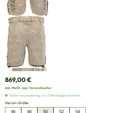
Regulärer Preis:
869,00 €
inkl. MwSt.
zzgl. Versandkosten
Sofort versandfertig, in 1-3 Werktagen bei Ihnen.
auswählen
Herren-Größe
46
48
50
52
54