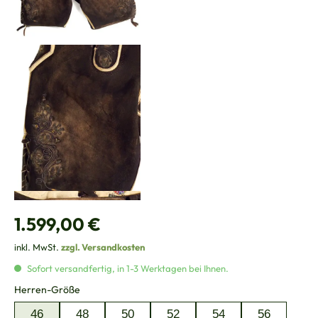
Regulärer Preis:
1.599,00 €
inkl. MwSt.
zzgl. Versandkosten
Sofort versandfertig, in 1-3 Werktagen bei Ihnen.
auswählen
Herren-Größe
46
48
50
52
54
56