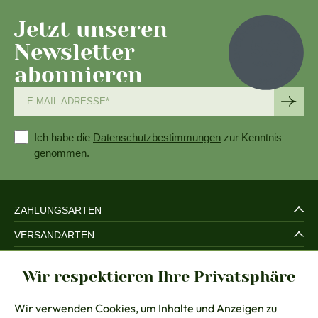
Jetzt unseren
Newsletter
abonnieren
Ich habe die
Datenschutzbestimmungen
zur Kenntnis
genommen.
ZAHLUNGSARTEN
VERSANDARTEN
SERVICE UND SICHERHEIT
Wir respektieren Ihre Privatsphäre
RECHTLICHES
Wir verwenden Cookies, um Inhalte und Anzeigen zu
BERATUNG