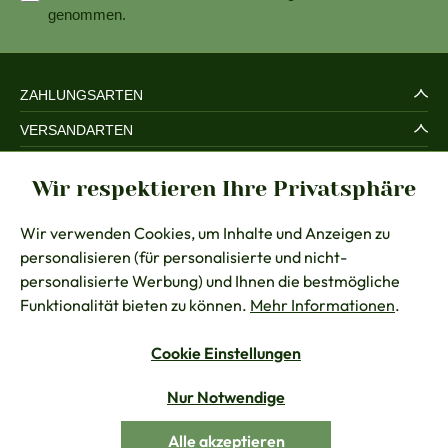
genommen.
ZAHLUNGSARTEN
VERSANDARTEN
SERVICE UND SICHERHEIT
Wir respektieren Ihre Privatsphäre
RECHTLICHES
Wir verwenden Cookies, um Inhalte und Anzeigen zu
BERATUNG
personalisieren (für personalisierte und nicht-
KONTAKT
personalisierte Werbung) und Ihnen die bestmögliche
Funktionalität bieten zu können.
Mehr Informationen
.
Cookie Einstellungen
Vertrag widerrufen
Nur Notwendige
Alle Preise inkl. gesetzl. Mehrwertsteuer zzgl.
Versandkosten
Alle akzeptieren