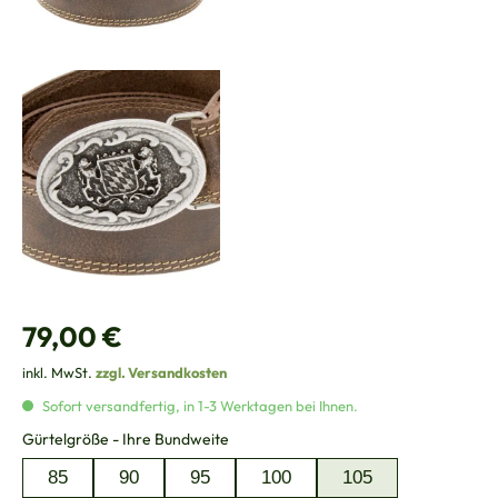
Regulärer Preis:
79,00 €
inkl. MwSt.
zzgl. Versandkosten
Sofort versandfertig, in 1-3 Werktagen bei Ihnen.
auswählen
Gürtelgröße - Ihre Bundweite
85
90
95
100
105