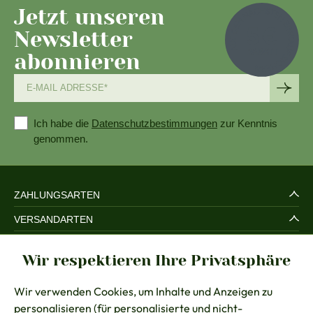
Jetzt unseren
Newsletter
abonnieren
Ich habe die
Datenschutzbestimmungen
zur Kenntnis
genommen.
ZAHLUNGSARTEN
VERSANDARTEN
SERVICE UND SICHERHEIT
Wir respektieren Ihre Privatsphäre
RECHTLICHES
Wir verwenden Cookies, um Inhalte und Anzeigen zu
BERATUNG
personalisieren (für personalisierte und nicht-