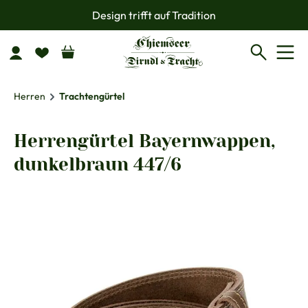
Design trifft auf Tradition
Zum Hauptinhalt springen
Herren
Trachtengürtel
Herrengürtel Bayernwappen,
dunkelbraun 447/6
Bildergalerie überspringen