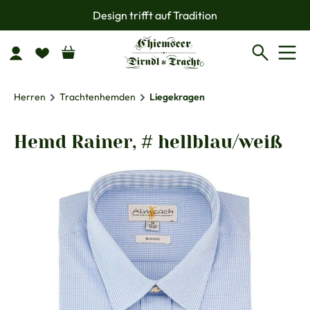
Design trifft auf Tradition
Zum Hauptinhalt springen
Herren
Trachtenhemden
Liegekragen
Hemd Rainer, # hellblau/weiß
Bildergalerie überspringen