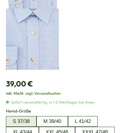
Regulärer Preis:
39,00 €
inkl. MwSt.
zzgl. Versandkosten
Sofort versandfertig, in 1-3 Werktagen bei Ihnen.
auswählen
Hemd-Größe
S 37/38
M 39/40
L 41/42
XL 43/44
XXL 45/46
XXXL 47/48