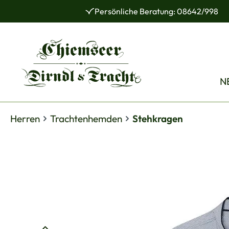
Persönliche Beratung: 08642/998
 Hauptinhalt springen
Zur Suche springen
Zur Hauptnavigation springen
N
Herren
Trachtenhemden
Stehkragen
Bildergalerie überspringen