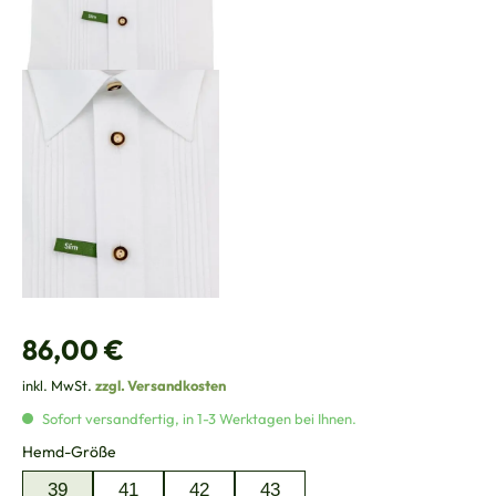
Regulärer Preis:
86,00 €
inkl. MwSt.
zzgl. Versandkosten
Sofort versandfertig, in 1-3 Werktagen bei Ihnen.
auswählen
Hemd-Größe
39
41
42
43