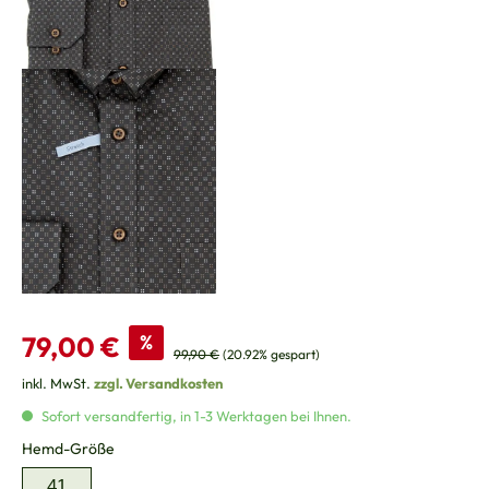
Verkaufspreis:
79,00 €
%
Regulärer Preis:
99,90 €
(20.92% gespart)
inkl. MwSt.
zzgl. Versandkosten
Sofort versandfertig, in 1-3 Werktagen bei Ihnen.
auswählen
Hemd-Größe
41