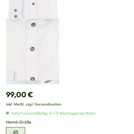
Regulärer Preis:
99,00 €
inkl. MwSt.
zzgl. Versandkosten
Sofort versandfertig, in 1-3 Werktagen bei Ihnen.
auswählen
Hemd-Größe
45