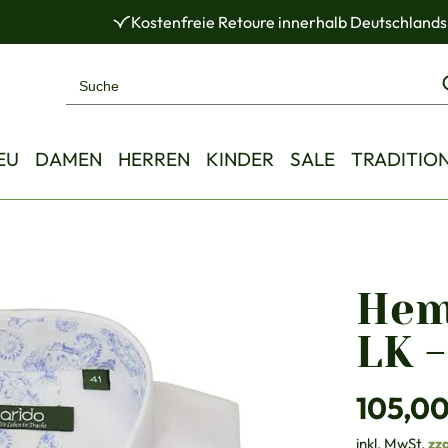
Kostenfreie Retoure innerhalb Deutschlands
EU
DAMEN
HERREN
KINDER
SALE
TRADITIO
Hem
LK -
Regulärer Pre
105,00
inkl. MwSt.
zz