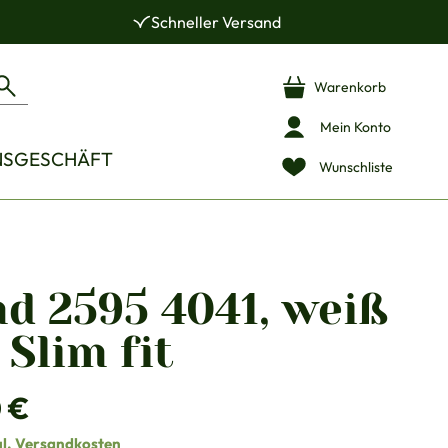
Schneller Versand
Warenkorb
Mein Konto
NSGESCHÄFT
Wunschliste
d 2595 4041, weiß
 Slim fit
is:
 €
gl. Versandkosten