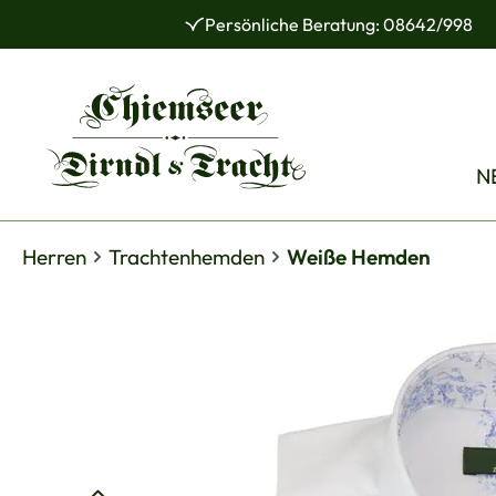
Persönliche Beratung: 08642/998
 Hauptinhalt springen
Zur Suche springen
Zur Hauptnavigation springen
N
Herren
Trachtenhemden
Weiße Hemden
Bildergalerie überspringen