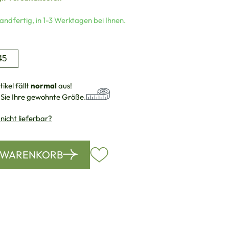
andfertig, in 1-3 Werktagen bei Ihnen.
auswählen
45
ikel fällt
normal
aus!
 Sie Ihre gewohnte Größe.
 nicht lieferbar?
N WARENKORB