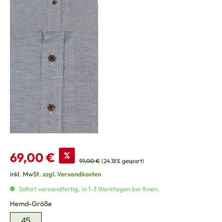
Verkaufspreis:
69,00 €
%
Regulärer Preis:
91,00 €
(24.18% gespart)
inkl. MwSt.
zzgl. Versandkosten
Sofort versandfertig, in 1-3 Werktagen bei Ihnen.
auswählen
Hemd-Größe
45