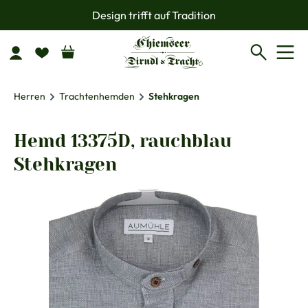
Design trifft auf Tradition
Zum Hauptinhalt springen
Herren
Trachtenhemden
Stehkragen
Hemd 13375D, rauchblau
Stehkragen
Bildergalerie überspringen