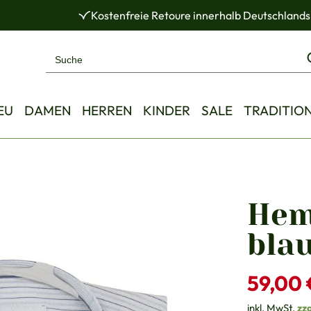
Kostenfreie Retoure innerhalb Deutschlands
EU
DAMEN
HERREN
KINDER
SALE
TRADITIO
Hem
blau
Verkaufsprei
59,00 
inkl. MwSt.
zz