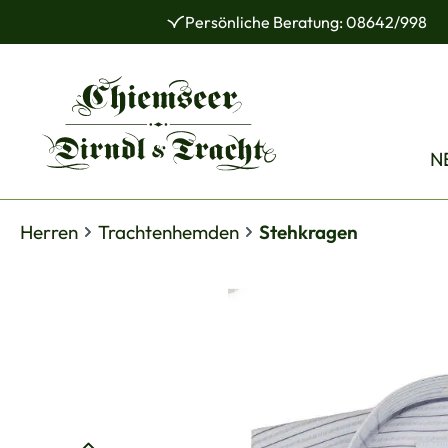
Persönliche Beratung: 08642/998
 Hauptinhalt springen
Zur Suche springen
Zur Hauptnavigation springen
N
Herren
Trachtenhemden
Stehkragen
Bildergalerie überspringen