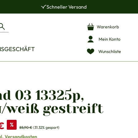
Schneller Versand
Warenkorb
Mein Konto
NSGESCHÄFT
Wunschliste
d 03 13325p,
/weiß gestreift
s:
€
%
Regulärer Preis:
85,90 €
(31.32% gespart)
gl. Versandkosten