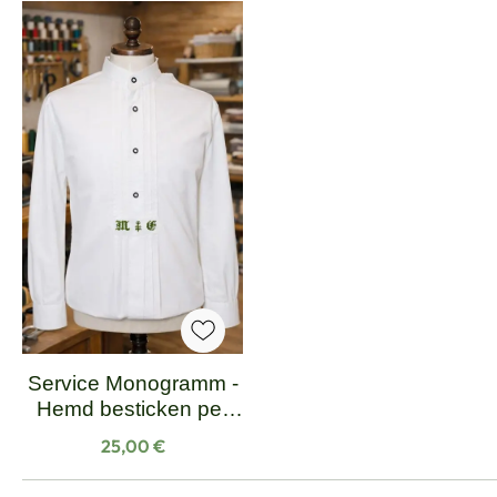
Produktgalerie überspringen
Service Monogramm -
Hemd besticken per
Hand
Regulärer Preis:
25,00 €