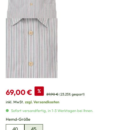
Verkaufspreis:
69,00 €
%
Regulärer Preis:
89,90 €
(23.25% gespart)
inkl. MwSt.
zzgl. Versandkosten
Sofort versandfertig, in 1-3 Werktagen bei Ihnen.
auswählen
Hemd-Größe
40
45