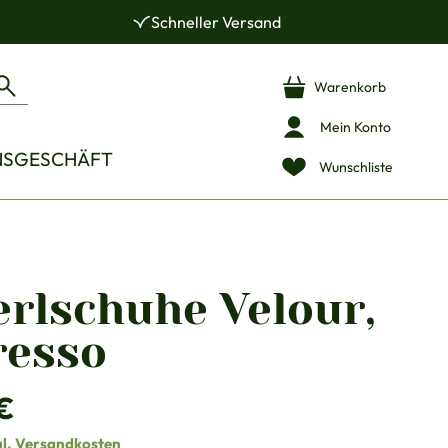
Schneller Versand
Warenkorb
Mein Konto
NSGESCHÄFT
Wunschliste
erlschuhe Velour,
resso
is:
€
gl. Versandkosten