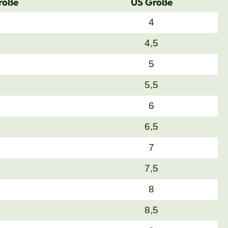
röße
US Größe
4
4,5
5
5,5
6
6,5
7
7,5
8
8,5