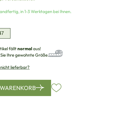
andfertig, in 1-3 Werktagen bei Ihnen.
auswählen
47
ikel fällt
normal
aus!
 Sie Ihre gewohnte Größe.
 nicht lieferbar?
N WARENKORB