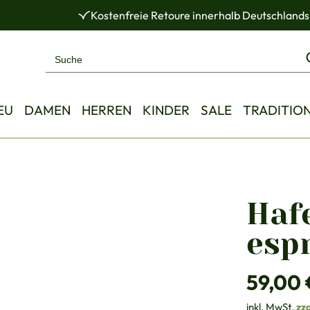
Kostenfreie Retoure innerhalb Deutschlands
EU
DAMEN
HERREN
KINDER
SALE
TRADITIO
Haf
esp
Regulärer Pre
59,00 
inkl. MwSt.
zz