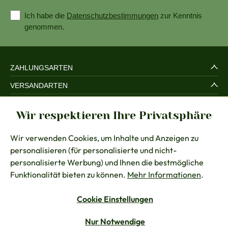
Ich habe die
Datenschutzbestimmungen
zur Kenntnis
genommen.
ZAHLUNGSARTEN
VERSANDARTEN
SERVICE UND SICHERHEIT
Wir respektieren Ihre Privatsphäre
RECHTLICHES
Wir verwenden Cookies, um Inhalte und Anzeigen zu
BERATUNG
personalisieren (für personalisierte und nicht-
KONTAKT
personalisierte Werbung) und Ihnen die bestmögliche
Funktionalität bieten zu können.
Mehr Informationen
.
Cookie Einstellungen
Vertrag widerrufen
Nur Notwendige