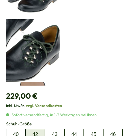
Regulärer Preis:
229,00 €
inkl. MwSt.
zzgl. Versandkosten
Sofort versandfertig, in 1-3 Werktagen bei Ihnen.
auswählen
Schuh-Größe
40
42
43
44
45
46