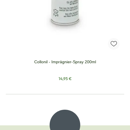
Collonil - Imprägnier-Spray 200ml
Regulärer Preis:
14,95 €