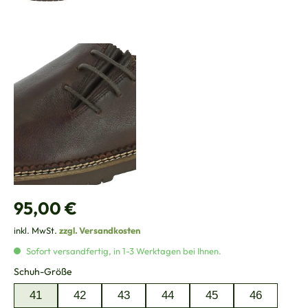
Regulärer Preis:
95,00 €
inkl. MwSt.
zzgl. Versandkosten
Sofort versandfertig, in 1-3 Werktagen bei Ihnen.
auswählen
Schuh-Größe
41
42
43
44
45
46