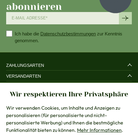
abonnieren
Ich habe die
Datenschutzbestimmungen
zur Kenntnis
genommen.
ZAHLUNGSARTEN
VERSANDARTEN
SERVICE UND SICHERHEIT
Wir respektieren Ihre Privatsphäre
RECHTLICHES
Wir verwenden Cookies, um Inhalte und Anzeigen zu
BERATUNG
personalisieren (für personalisierte und nicht-
KONTAKT
personalisierte Werbung) und Ihnen die bestmögliche
Funktionalität bieten zu können.
Mehr Informationen
.