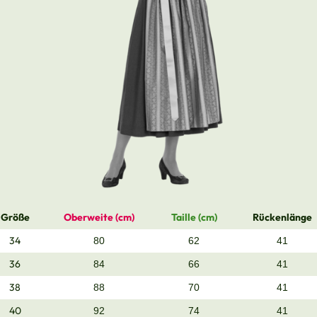
Größe
Oberweite (cm)
Taille (cm)
Rückenlänge
34
80
62
41
36
84
66
41
38
88
70
41
40
92
74
41