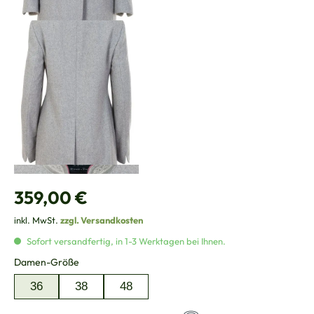
Regulärer Preis:
359,00 €
inkl. MwSt.
zzgl. Versandkosten
Sofort versandfertig, in 1-3 Werktagen bei Ihnen.
auswählen
Damen-Größe
36
38
48