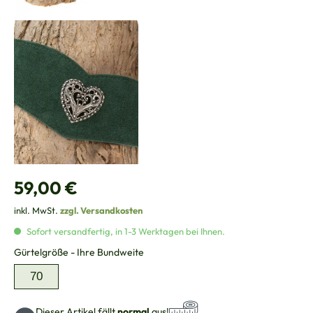
Regulärer Preis:
59,00 €
inkl. MwSt.
zzgl. Versandkosten
Sofort versandfertig, in 1-3 Werktagen bei Ihnen.
auswählen
Gürtelgröße - Ihre Bundweite
70
Dieser Artikel fällt
normal
aus!