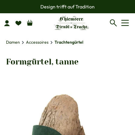
Design trifft auf Tradition
Zum Hauptinhalt springen
Damen
Accessoires
Trachtengürtel
Formgürtel, tanne
Bildergalerie überspringen