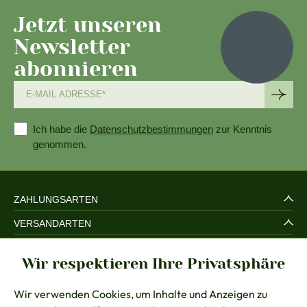
Jetzt unseren
Newsletter
abonnieren
Ich habe die
Datenschutzbestimmungen
zur Kenntnis
genommen.
ZAHLUNGSARTEN
VERSANDARTEN
SERVICE UND SICHERHEIT
Wir respektieren Ihre Privatsphäre
RECHTLICHES
Wir verwenden Cookies, um Inhalte und Anzeigen zu
BERATUNG