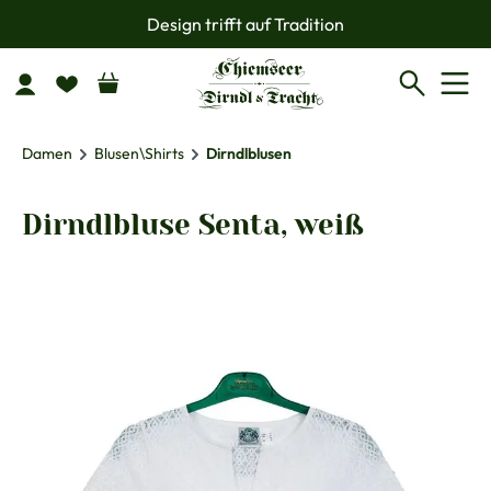
Design trifft auf Tradition
Zum Hauptinhalt springen
Damen
Blusen\Shirts
Dirndlblusen
Dirndlbluse Senta, weiß
Bildergalerie überspringen