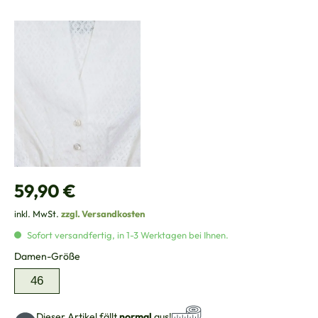
Regulärer Preis:
59,90 €
inkl. MwSt.
zzgl. Versandkosten
Sofort versandfertig, in 1-3 Werktagen bei Ihnen.
auswählen
Damen-Größe
46
Dieser Artikel fällt
normal
aus!