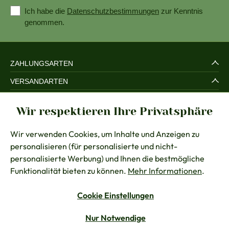
Ich habe die
Datenschutzbestimmungen
zur Kenntnis
genommen.
ZAHLUNGSARTEN
VERSANDARTEN
SERVICE UND SICHERHEIT
Wir respektieren Ihre Privatsphäre
RECHTLICHES
Wir verwenden Cookies, um Inhalte und Anzeigen zu
BERATUNG
personalisieren (für personalisierte und nicht-
KONTAKT
personalisierte Werbung) und Ihnen die bestmögliche
Funktionalität bieten zu können.
Mehr Informationen
.
Cookie Einstellungen
Vertrag widerrufen
Nur Notwendige