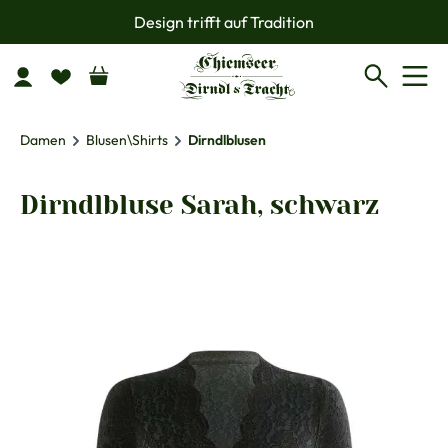
Design trifft auf Tradition
Zum Hauptinhalt springen
Damen
Blusen\Shirts
Dirndlblusen
Dirndlbluse Sarah, schwarz
Bildergalerie überspringen