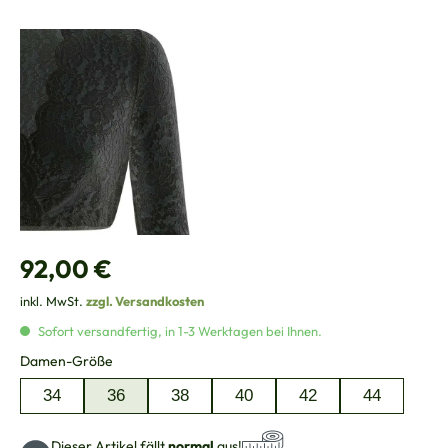
Regulärer Preis:
92,00 €
inkl. MwSt.
zzgl. Versandkosten
Sofort versandfertig, in 1-3 Werktagen bei Ihnen.
auswählen
Damen-Größe
34
36
38
40
42
44
Dieser Artikel fällt
normal
aus!