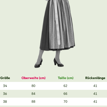
Größe
Oberweite (cm)
Taille (cm)
Rückenlänge
34
80
62
41
36
84
66
41
38
88
70
41