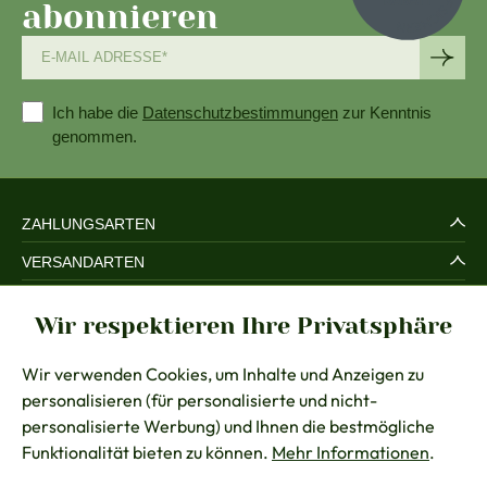
abonnieren
Ich habe die
Datenschutzbestimmungen
zur Kenntnis
genommen.
ZAHLUNGSARTEN
VERSANDARTEN
SERVICE UND SICHERHEIT
Wir respektieren Ihre Privatsphäre
RECHTLICHES
Wir verwenden Cookies, um Inhalte und Anzeigen zu
BERATUNG
personalisieren (für personalisierte und nicht-
KONTAKT
personalisierte Werbung) und Ihnen die bestmögliche
Funktionalität bieten zu können.
Mehr Informationen
.