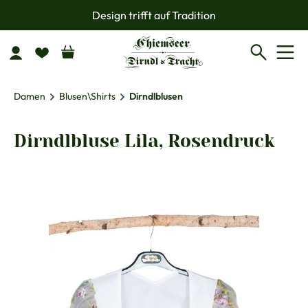
Design trifft auf Tradition
Zum Hauptinhalt springen
Damen
Blusen\Shirts
Dirndlblusen
Dirndlbluse Lila, Rosendruck
Bildergalerie überspringen