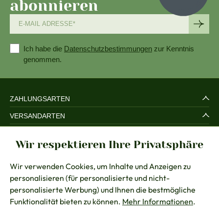
abonnieren
Ich habe die
Datenschutzbestimmungen
zur Kenntnis
genommen.
ZAHLUNGSARTEN
VERSANDARTEN
SERVICE UND SICHERHEIT
Wir respektieren Ihre Privatsphäre
RECHTLICHES
Wir verwenden Cookies, um Inhalte und Anzeigen zu
BERATUNG
personalisieren (für personalisierte und nicht-
KONTAKT
personalisierte Werbung) und Ihnen die bestmögliche
Funktionalität bieten zu können.
Mehr Informationen
.