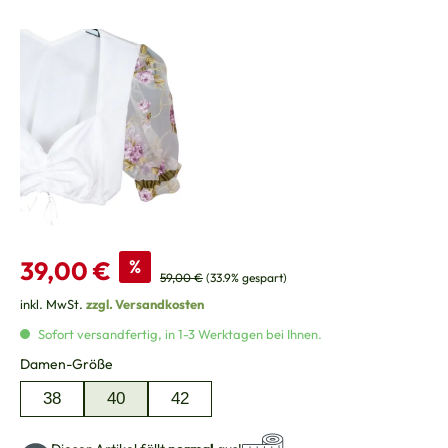
Verkaufspreis:
39,00 €
%
Regulärer Preis:
59,00 €
(33.9% gespart)
inkl. MwSt.
zzgl. Versandkosten
Sofort versandfertig, in 1-3 Werktagen bei Ihnen.
auswählen
Damen-Größe
38
40
42