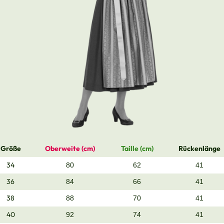
Größe
Oberweite (cm)
Taille (cm)
Rückenlänge
34
80
62
41
36
84
66
41
38
88
70
41
40
92
74
41