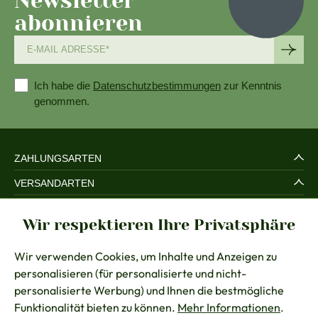
Newsletter
abonnieren
Ich habe die
Datenschutzbestimmungen
zur Kenntnis
genommen.
ZAHLUNGSARTEN
VERSANDARTEN
SERVICE UND SICHERHEIT
Wir respektieren Ihre Privatsphäre
RECHTLICHES
Wir verwenden Cookies, um Inhalte und Anzeigen zu
BERATUNG
personalisieren (für personalisierte und nicht-
KONTAKT
personalisierte Werbung) und Ihnen die bestmögliche
Funktionalität bieten zu können.
Mehr Informationen
.