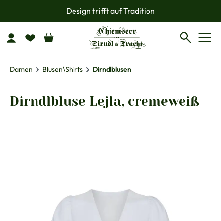
Design trifft auf Tradition
Zum Hauptinhalt springen
Damen
Blusen\Shirts
Dirndlblusen
Dirndlbluse Lejla, cremeweiß
Bildergalerie überspringen