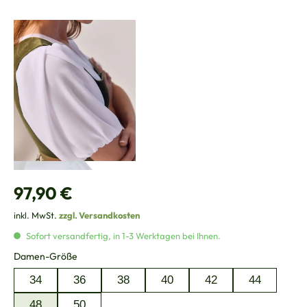
Regulärer Preis:
97,90 €
inkl. MwSt.
zzgl. Versandkosten
Sofort versandfertig, in 1-3 Werktagen bei Ihnen.
auswählen
Damen-Größe
34
36
38
40
42
44
48
50