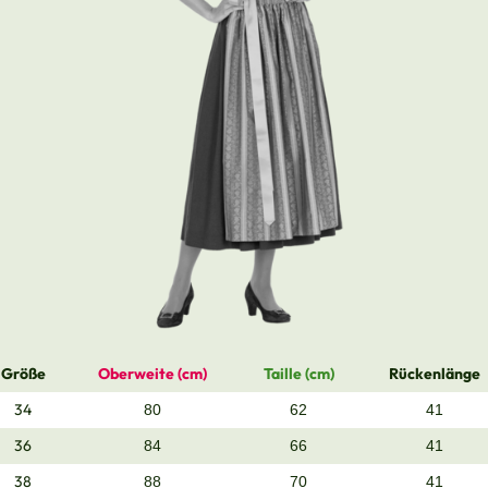
Größe
Oberweite (cm)
Taille (cm)
Rückenlänge
34
80
62
41
36
84
66
41
38
88
70
41