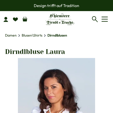
Design trifft auf Tradition
Zum Hauptinhalt springen
Damen
Blusen\Shirts
Dirndlblusen
Dirndlbluse Laura
Bildergalerie überspringen