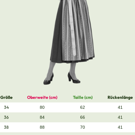
Größe
Oberweite (cm)
Taille (cm)
Rückenlänge
34
80
62
41
36
84
66
41
38
88
70
41