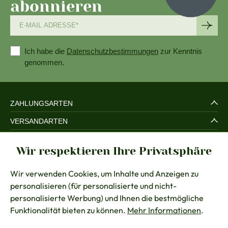
abonnieren
Ich habe die
Datenschutzbestimmungen
zur Kenntnis
genommen.
ZAHLUNGSARTEN
VERSANDARTEN
SERVICE UND SICHERHEIT
Wir respektieren Ihre Privatsphäre
RECHTLICHES
Wir verwenden Cookies, um Inhalte und Anzeigen zu
BERATUNG
personalisieren (für personalisierte und nicht-
KONTAKT
personalisierte Werbung) und Ihnen die bestmögliche
Funktionalität bieten zu können.
Mehr Informationen
.