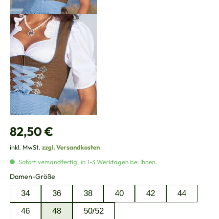
Regulärer Preis:
82,50 €
inkl. MwSt.
zzgl. Versandkosten
Sofort versandfertig, in 1-3 Werktagen bei Ihnen.
auswählen
Damen-Größe
34
36
38
40
42
44
46
48
50/52