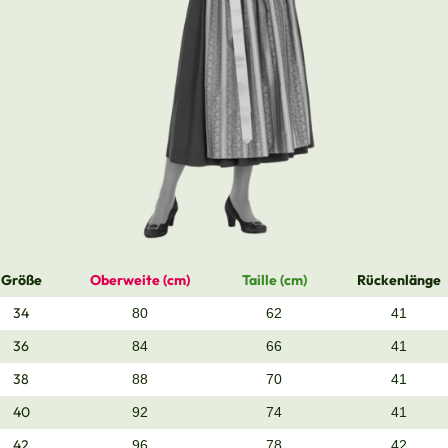
Größe
Oberweite (cm)
Taille (cm)
Rückenlänge
34
80
62
41
36
84
66
41
38
88
70
41
40
92
74
41
42
96
78
42