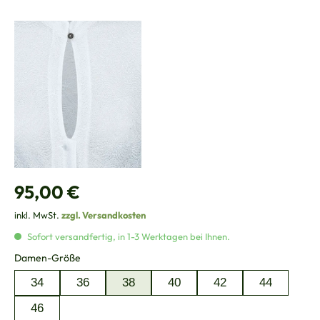
Regulärer Preis:
95,00 €
inkl. MwSt.
zzgl. Versandkosten
Sofort versandfertig, in 1-3 Werktagen bei Ihnen.
auswählen
Damen-Größe
34
36
38
40
42
44
46