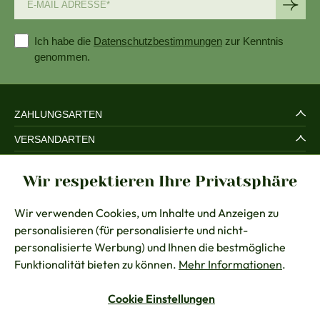
Ich habe die
Datenschutzbestimmungen
zur Kenntnis
genommen.
ZAHLUNGSARTEN
VERSANDARTEN
SERVICE UND SICHERHEIT
Wir respektieren Ihre Privatsphäre
RECHTLICHES
Wir verwenden Cookies, um Inhalte und Anzeigen zu
BERATUNG
personalisieren (für personalisierte und nicht-
KONTAKT
personalisierte Werbung) und Ihnen die bestmögliche
Funktionalität bieten zu können.
Mehr Informationen
.
Cookie Einstellungen
Vertrag widerrufen