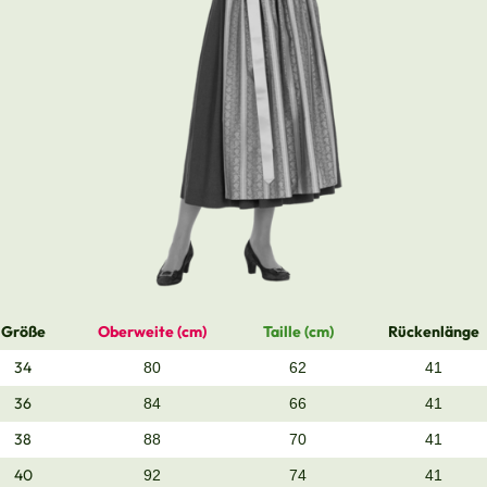
Größe
Oberweite (cm)
Taille (cm)
Rückenlänge
34
80
62
41
36
84
66
41
38
88
70
41
40
92
74
41