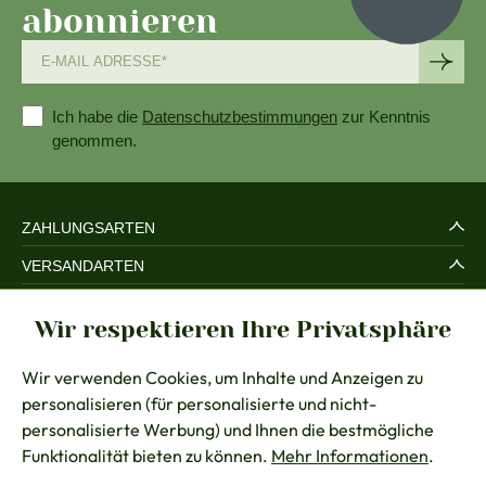
abonnieren
Ich habe die
Datenschutzbestimmungen
zur Kenntnis
genommen.
ZAHLUNGSARTEN
VERSANDARTEN
SERVICE UND SICHERHEIT
Wir respektieren Ihre Privatsphäre
RECHTLICHES
Wir verwenden Cookies, um Inhalte und Anzeigen zu
BERATUNG
personalisieren (für personalisierte und nicht-
KONTAKT
personalisierte Werbung) und Ihnen die bestmögliche
Funktionalität bieten zu können.
Mehr Informationen
.