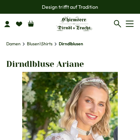
Design trifft auf Tradition
Zum Hauptinhalt springen
Damen
Blusen\Shirts
Dirndlblusen
Dirndlbluse Ariane
Bildergalerie überspringen