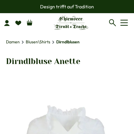
Design trifft auf Tradition
Zum Hauptinhalt springen
Damen
Blusen\Shirts
Dirndlblusen
Dirndlbluse Anette
Bildergalerie überspringen