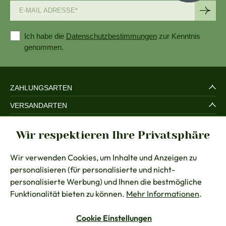
Ich habe die
Datenschutzbestimmungen
zur Kenntnis
genommen.
ZAHLUNGSARTEN
VERSANDARTEN
SERVICE UND SICHERHEIT
Wir respektieren Ihre Privatsphäre
RECHTLICHES
Wir verwenden Cookies, um Inhalte und Anzeigen zu
BERATUNG
personalisieren (für personalisierte und nicht-
KONTAKT
personalisierte Werbung) und Ihnen die bestmögliche
Funktionalität bieten zu können.
Mehr Informationen
.
Cookie Einstellungen
Vertrag widerrufen