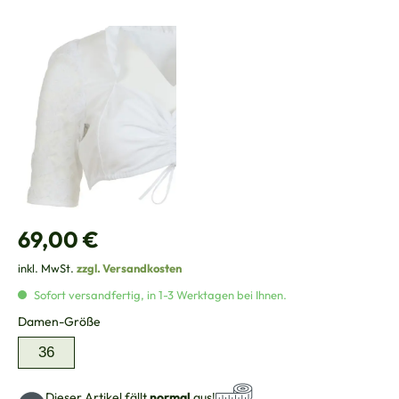
Regulärer Preis:
69,00 €
inkl. MwSt.
zzgl. Versandkosten
Sofort versandfertig, in 1-3 Werktagen bei Ihnen.
auswählen
Damen-Größe
36
Dieser Artikel fällt
normal
aus!