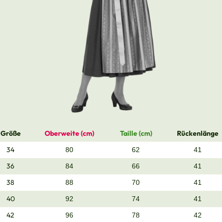
Größe
Oberweite (cm)
Taille (cm)
Rückenlänge
34
80
62
41
36
84
66
41
38
88
70
41
40
92
74
41
42
96
78
42