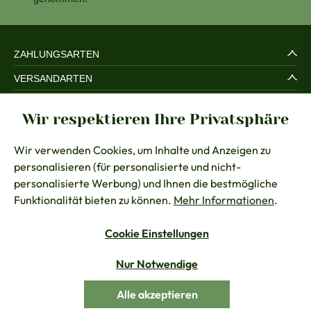
ZAHLUNGSARTEN
VERSANDARTEN
SERVICE UND SICHERHEIT
Wir respektieren Ihre Privatsphäre
RECHTLICHES
Wir verwenden Cookies, um Inhalte und Anzeigen zu
BERATUNG
personalisieren (für personalisierte und nicht-
KONTAKT
personalisierte Werbung) und Ihnen die bestmögliche
Funktionalität bieten zu können.
Mehr Informationen
.
Cookie Einstellungen
Vertrag widerrufen
Nur Notwendige
Alle Preise inkl. gesetzl. Mehrwertsteuer zzgl.
Versandkosten
Alle akzeptieren