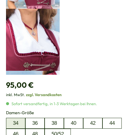
Regulärer Preis:
95,00 €
inkl. MwSt.
zzgl. Versandkosten
Sofort versandfertig, in 1-3 Werktagen bei Ihnen.
auswählen
Damen-Größe
34
36
38
40
42
44
46
48
50/52