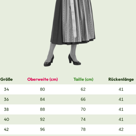
Größe
Oberweite (cm)
Taille (cm)
Rückenlänge
34
80
62
41
36
84
66
41
38
88
70
41
40
92
74
41
42
96
78
42