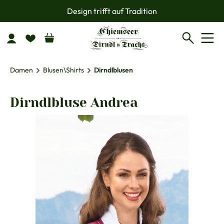
Design trifft auf Tradition
Zum Hauptinhalt springen
Damen
Blusen\Shirts
Dirndlblusen
Dirndlbluse Andrea
Bildergalerie überspringen