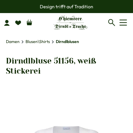
Design trifft auf Tradition
Zum Hauptinhalt springen
Damen
Blusen\Shirts
Dirndlblusen
Dirndlbluse 51156, weiß
Stickerei
Bildergalerie überspringen