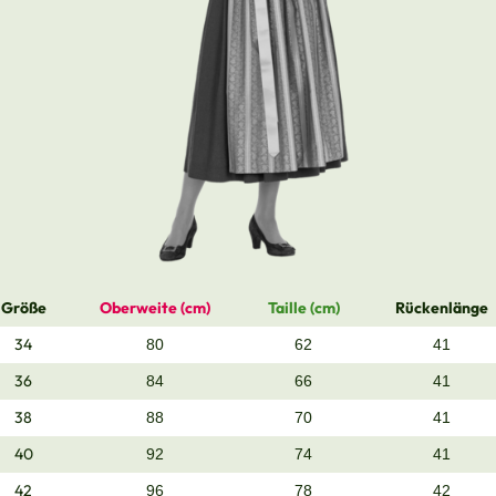
Größe
Oberweite (cm)
Taille (cm)
Rückenlänge
34
80
62
41
36
84
66
41
38
88
70
41
40
92
74
41
42
96
78
42