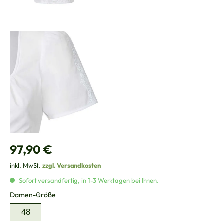
Regulärer Preis:
97,90 €
inkl. MwSt.
zzgl. Versandkosten
Sofort versandfertig, in 1-3 Werktagen bei Ihnen.
auswählen
Damen-Größe
48