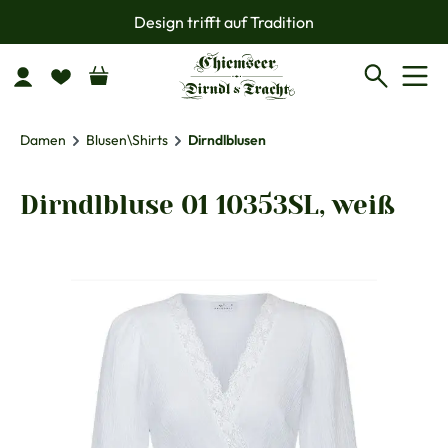
Design trifft auf Tradition
Zum Hauptinhalt springen
Damen
Blusen\Shirts
Dirndlblusen
Dirndlbluse 01 10353SL, weiß
Bildergalerie überspringen