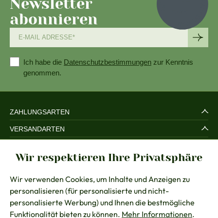
Newsletter
abonnieren
Ich habe die
Datenschutzbestimmungen
zur Kenntnis
genommen.
ZAHLUNGSARTEN
VERSANDARTEN
SERVICE UND SICHERHEIT
Wir respektieren Ihre Privatsphäre
RECHTLICHES
Wir verwenden Cookies, um Inhalte und Anzeigen zu
BERATUNG
personalisieren (für personalisierte und nicht-
KONTAKT
personalisierte Werbung) und Ihnen die bestmögliche
Funktionalität bieten zu können.
Mehr Informationen
.