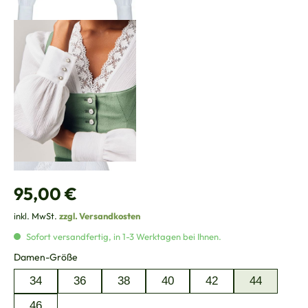
Regulärer Preis:
95,00 €
inkl. MwSt.
zzgl. Versandkosten
Sofort versandfertig, in 1-3 Werktagen bei Ihnen.
auswählen
Damen-Größe
34
36
38
40
42
44
46