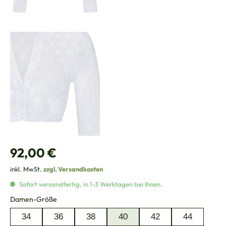
Regulärer Preis:
92,00 €
inkl. MwSt.
zzgl. Versandkosten
Sofort versandfertig, in 1-3 Werktagen bei Ihnen.
auswählen
Damen-Größe
34
36
38
40
42
44