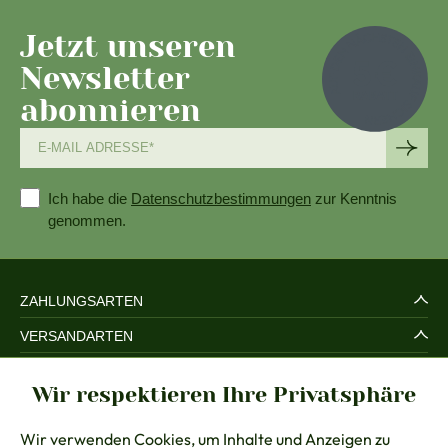
Jetzt unseren
Newsletter
abonnieren
Ich habe die
Datenschutzbestimmungen
zur Kenntnis
genommen.
ZAHLUNGSARTEN
VERSANDARTEN
SERVICE UND SICHERHEIT
Wir respektieren Ihre Privatsphäre
RECHTLICHES
Wir verwenden Cookies, um Inhalte und Anzeigen zu
BERATUNG