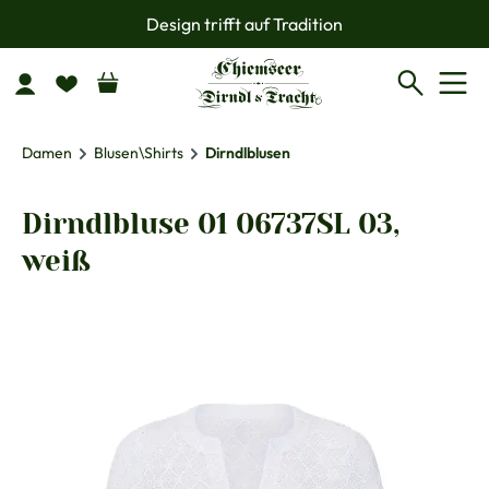
Design trifft auf Tradition
Zum Hauptinhalt springen
Damen
Blusen\Shirts
Dirndlblusen
Dirndlbluse 01 06737SL 03,
weiß
Bildergalerie überspringen