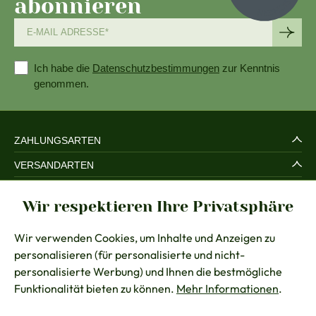
abonnieren
Ich habe die
Datenschutzbestimmungen
zur Kenntnis
genommen.
ZAHLUNGSARTEN
VERSANDARTEN
SERVICE UND SICHERHEIT
Wir respektieren Ihre Privatsphäre
RECHTLICHES
Wir verwenden Cookies, um Inhalte und Anzeigen zu
BERATUNG
personalisieren (für personalisierte und nicht-
KONTAKT
personalisierte Werbung) und Ihnen die bestmögliche
Funktionalität bieten zu können.
Mehr Informationen
.