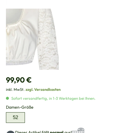
Regulärer Preis:
99,90 €
inkl. MwSt.
zzgl. Versandkosten
Sofort versandfertig, in 1-3 Werktagen bei Ihnen.
auswählen
Damen-Größe
52
Dieser Artikel fällt
normal
aus!