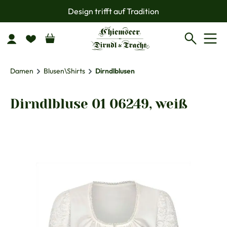
Design trifft auf Tradition
Zum Hauptinhalt springen
Damen
Blusen\Shirts
Dirndlblusen
Dirndlbluse 01 06249, weiß
Bildergalerie überspringen