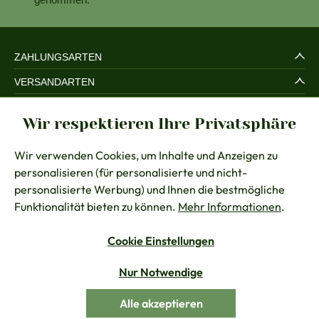
ZAHLUNGSARTEN
VERSANDARTEN
SERVICE UND SICHERHEIT
Wir respektieren Ihre Privatsphäre
RECHTLICHES
Wir verwenden Cookies, um Inhalte und Anzeigen zu
BERATUNG
personalisieren (für personalisierte und nicht-
KONTAKT
personalisierte Werbung) und Ihnen die bestmögliche
Funktionalität bieten zu können.
Mehr Informationen
.
Cookie Einstellungen
Vertrag widerrufen
Nur Notwendige
Alle Preise inkl. gesetzl. Mehrwertsteuer zzgl.
Versandkosten
Alle akzeptieren