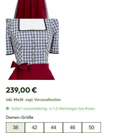
Regulärer Preis:
239,00 €
inkl. MwSt.
zzgl. Versandkosten
Sofort versandfertig, in 1-3 Werktagen bei Ihnen.
auswählen
Damen-Größe
38
42
44
46
50