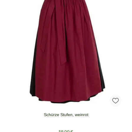
Schürze Stufen, weinrot
Regulärer Preis:
59,00 €