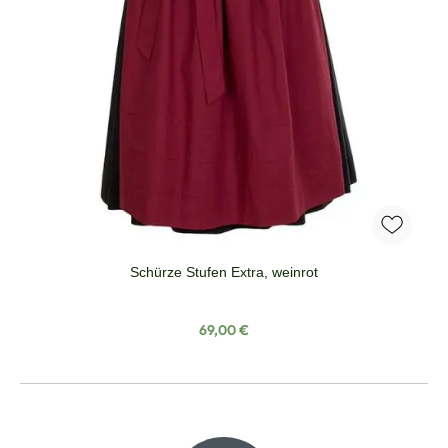
Schürze Stufen Extra, weinrot
Regulärer Preis:
69,00 €