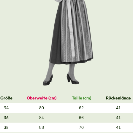
Größe
Oberweite (cm)
Taille (cm)
Rückenlänge
34
80
62
41
36
84
66
41
38
88
70
41