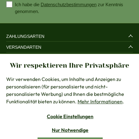
Ich habe die
Datenschutzbestimmungen
zur Kenntnis
genommen.
ZAHLUNGSARTEN
VERSANDARTEN
SERVICE UND SICHERHEIT
Wir respektieren Ihre Privatsphäre
RECHTLICHES
Wir verwenden Cookies, um Inhalte und Anzeigen zu
BERATUNG
personalisieren (für personalisierte und nicht-
KONTAKT
personalisierte Werbung) und Ihnen die bestmögliche
Funktionalität bieten zu können.
Mehr Informationen
.
Cookie Einstellungen
Vertrag widerrufen
Nur Notwendige