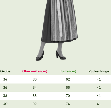
Größe
Oberweite (cm)
Taille (cm)
Rückenlänge
34
80
62
41
36
84
66
41
38
88
70
41
40
92
74
41