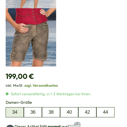
Regulärer Preis:
199,00 €
inkl. MwSt.
zzgl. Versandkosten
Sofort versandfertig, in 1-3 Werktagen bei Ihnen.
auswählen
Damen-Größe
34
36
38
40
42
44
Dieser Artikel fällt
normal
aus!