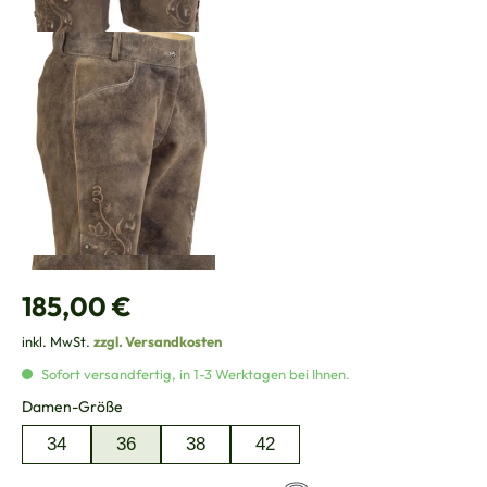
Regulärer Preis:
185,00 €
inkl. MwSt.
zzgl. Versandkosten
Sofort versandfertig, in 1-3 Werktagen bei Ihnen.
auswählen
Damen-Größe
34
36
38
42