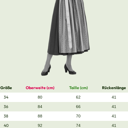
Größe
Oberweite (cm)
Taille (cm)
Rückenlänge
34
80
62
41
36
84
66
41
38
88
70
41
40
92
74
41