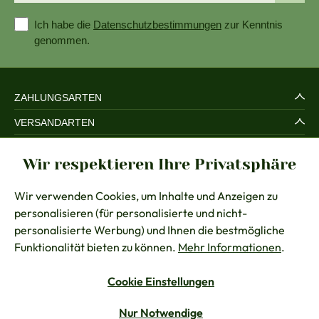
Ich habe die
Datenschutzbestimmungen
zur Kenntnis
genommen.
ZAHLUNGSARTEN
VERSANDARTEN
SERVICE UND SICHERHEIT
Wir respektieren Ihre Privatsphäre
RECHTLICHES
Wir verwenden Cookies, um Inhalte und Anzeigen zu
BERATUNG
personalisieren (für personalisierte und nicht-
KONTAKT
personalisierte Werbung) und Ihnen die bestmögliche
Funktionalität bieten zu können.
Mehr Informationen
.
Cookie Einstellungen
Vertrag widerrufen
Nur Notwendige