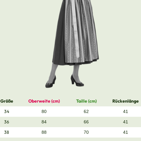
Größe
Oberweite (cm)
Taille (cm)
Rückenlänge
34
80
62
41
36
84
66
41
38
88
70
41