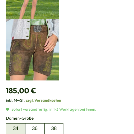
Regulärer Preis:
185,00 €
inkl. MwSt.
zzgl. Versandkosten
Sofort versandfertig, in 1-3 Werktagen bei Ihnen.
auswählen
Damen-Größe
34
36
38