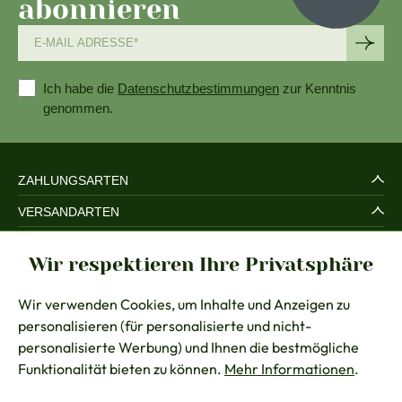
abonnieren
Ich habe die
Datenschutzbestimmungen
zur Kenntnis
genommen.
ZAHLUNGSARTEN
VERSANDARTEN
SERVICE UND SICHERHEIT
Wir respektieren Ihre Privatsphäre
RECHTLICHES
Wir verwenden Cookies, um Inhalte und Anzeigen zu
BERATUNG
personalisieren (für personalisierte und nicht-
KONTAKT
personalisierte Werbung) und Ihnen die bestmögliche
Funktionalität bieten zu können.
Mehr Informationen
.