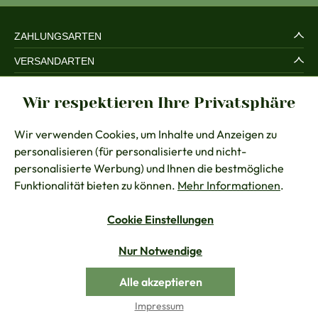
ZAHLUNGSARTEN
VERSANDARTEN
SERVICE UND SICHERHEIT
Wir respektieren Ihre Privatsphäre
RECHTLICHES
Wir verwenden Cookies, um Inhalte und Anzeigen zu
BERATUNG
personalisieren (für personalisierte und nicht-
KONTAKT
personalisierte Werbung) und Ihnen die bestmögliche
Funktionalität bieten zu können.
Mehr Informationen
.
Cookie Einstellungen
Vertrag widerrufen
Nur Notwendige
Alle Preise inkl. gesetzl. Mehrwertsteuer zzgl.
Versandkosten
Alle akzeptieren
© Chiemseer Dirndl & Tracht
Impressum