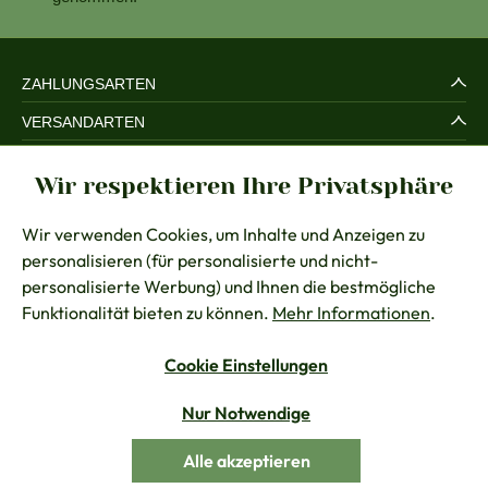
ZAHLUNGSARTEN
VERSANDARTEN
SERVICE UND SICHERHEIT
Wir respektieren Ihre Privatsphäre
RECHTLICHES
Wir verwenden Cookies, um Inhalte und Anzeigen zu
BERATUNG
personalisieren (für personalisierte und nicht-
KONTAKT
personalisierte Werbung) und Ihnen die bestmögliche
Funktionalität bieten zu können.
Mehr Informationen
.
Cookie Einstellungen
Vertrag widerrufen
Nur Notwendige
Alle Preise inkl. gesetzl. Mehrwertsteuer zzgl.
Versandkosten
Alle akzeptieren