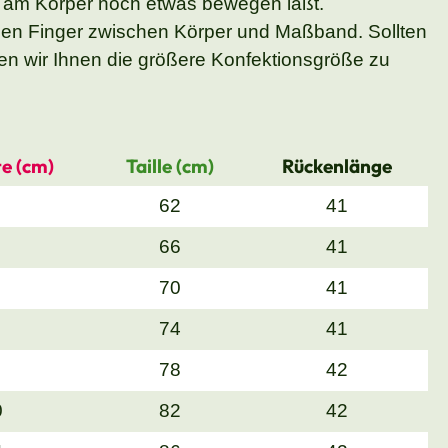
 am Körper noch etwas bewegen läßt.
nen Finger zwischen Körper und Maßband. Sollten
n wir Ihnen die größere Konfektionsgröße zu
e (cm)
Taille (cm)
Rückenlänge
62
41
66
41
70
41
74
41
78
42
0
82
42