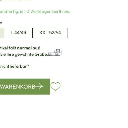
andfertig, in 1-3 Werktagen bei Ihnen.
auswählen
e
L 44/46
XXL 52/54
ikel fällt
normal
aus!
 Sie Ihre gewohnte Größe.
 nicht lieferbar?
N WARENKORB