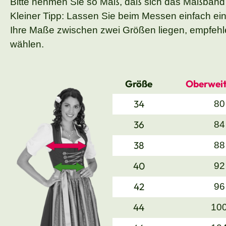
Bitte nehmen Sie so Maß, daß sich das Maßband
Kleiner Tipp: Lassen Sie beim Messen einfach ei
Ihre Maße zwischen zwei Größen liegen, empfehle
wählen.
Größe
Oberweit
34
80
36
84
38
88
40
92
42
96
44
10