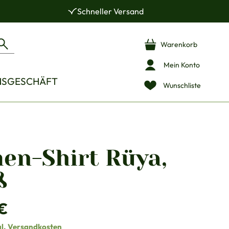
Schneller Versand
Warenkorb
Mein Konto
NSGESCHÄFT
Wunschliste
en-Shirt Rüya,
ß
is:
€
gl. Versandkosten