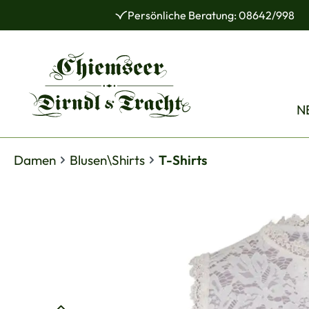
Persönliche Beratung: 08642/998
 Hauptinhalt springen
Zur Suche springen
Zur Hauptnavigation springen
N
Damen
Blusen\Shirts
T-Shirts
Bildergalerie überspringen