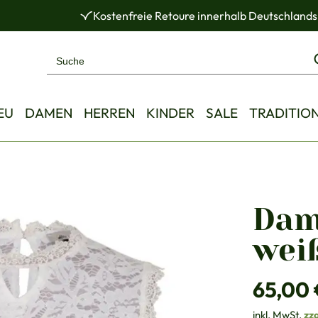
Kostenfreie Retoure innerhalb Deutschlands
EU
DAMEN
HERREN
KINDER
SALE
TRADITIO
Dam
wei
Regulärer Pre
65,00 
inkl. MwSt.
zz