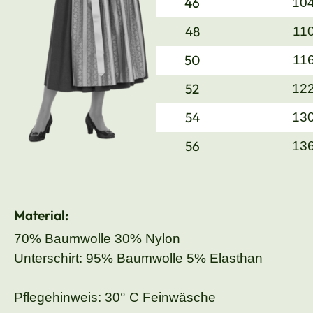
46
10
48
11
50
11
52
12
54
13
56
13
Material:
70% Baumwolle 30% Nylon
Unterschirt: 95% Baumwolle 5% Elasthan
Pflegehinweis: 30° C Feinwäsche