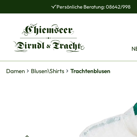
Persönliche Beratung: 08642/998
 Hauptinhalt springen
Zur Suche springen
Zur Hauptnavigation springen
N
Damen
Blusen\Shirts
Trachtenblusen
Bildergalerie überspringen