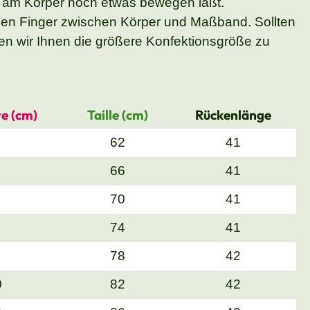
 am Körper noch etwas bewegen läßt.
nen Finger zwischen Körper und Maßband. Sollten
n wir Ihnen die größere Konfektionsgröße zu
e (cm)
Taille (cm)
Rückenlänge
62
41
66
41
70
41
74
41
78
42
0
82
42