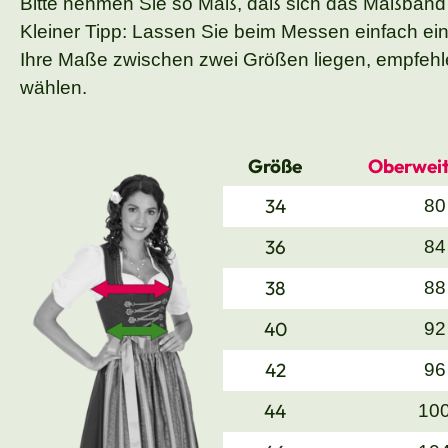
Bitte nehmen Sie so Maß, daß sich das Maßband
Kleiner Tipp: Lassen Sie beim Messen einfach ei
Ihre Maße zwischen zwei Größen liegen, empfehle
wählen.
Größe
Oberweit
34
80
36
84
38
88
40
92
42
96
44
10