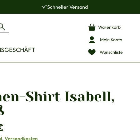
Schneller Versand
Warenkorb
Mein Konto
NSGESCHÄFT
Wunschliste
n-Shirt Isabell,
ß
is:
€
gl. Versandkosten