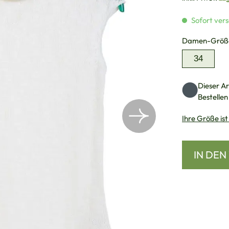
Sofort vers
Damen-Größ
34
Dieser Art
Bestellen
Ihre Größe ist
IN DE