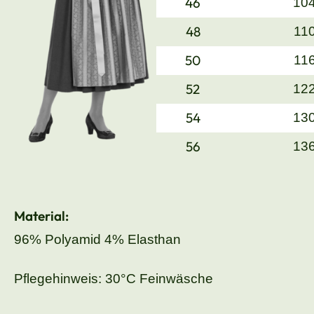
46
10
48
11
50
11
52
12
54
13
56
13
Material:
96% Polyamid 4% Elasthan
Pflegehinweis: 30°C Feinwäsche