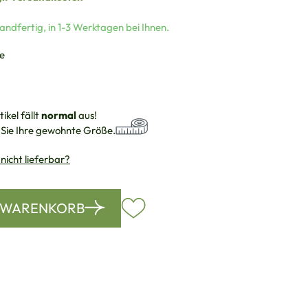
andfertig, in 1-3 Werktagen bei Ihnen.
auswählen
e
ikel fällt
normal
aus!
 Sie Ihre gewohnte Größe.
 nicht lieferbar?
N WARENKORB