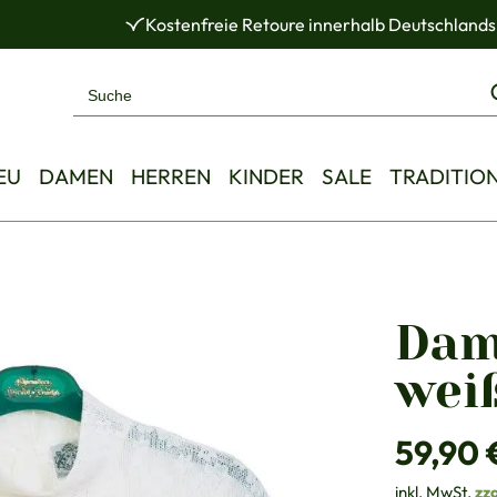
Kostenfreie Retoure innerhalb Deutschlands
EU
DAMEN
HERREN
KINDER
SALE
TRADITIO
Dame
wei
Regulärer Pre
59,90 
inkl. MwSt.
zz