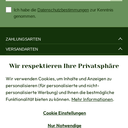
Ich habe die
Datenschutzbestimmungen
zur Kenntnis
genommen.
ZAHLUNGSARTEN
VERSANDARTEN
SERVICE UND SICHERHEIT
Wir respektieren Ihre Privatsphäre
RECHTLICHES
Wir verwenden Cookies, um Inhalte und Anzeigen zu
BERATUNG
personalisieren (für personalisierte und nicht-
KONTAKT
personalisierte Werbung) und Ihnen die bestmögliche
Funktionalität bieten zu können.
Mehr Informationen
.
Cookie Einstellungen
Vertrag widerrufen
Nur Notwendige