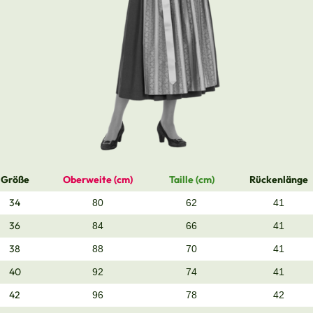
Größe
Oberweite (cm)
Taille (cm)
Rückenlänge
34
80
62
41
36
84
66
41
38
88
70
41
40
92
74
41
42
96
78
42