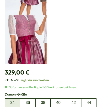
Regulärer Preis:
329,00 €
inkl. MwSt.
zzgl. Versandkosten
Sofort versandfertig, in 1-3 Werktagen bei Ihnen.
auswählen
Damen-Größe
34
36
38
40
42
44