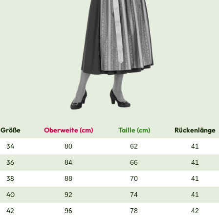
Größe
Oberweite (cm)
Taille (cm)
Rückenlänge
34
80
62
41
36
84
66
41
38
88
70
41
40
92
74
41
42
96
78
42