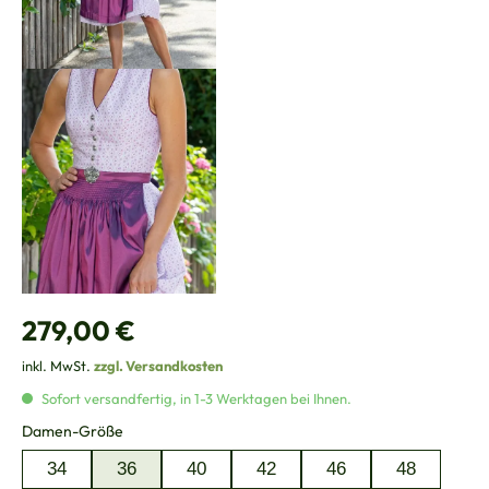
Regulärer Preis:
279,00 €
inkl. MwSt.
zzgl. Versandkosten
Sofort versandfertig, in 1-3 Werktagen bei Ihnen.
auswählen
Damen-Größe
34
36
40
42
46
48