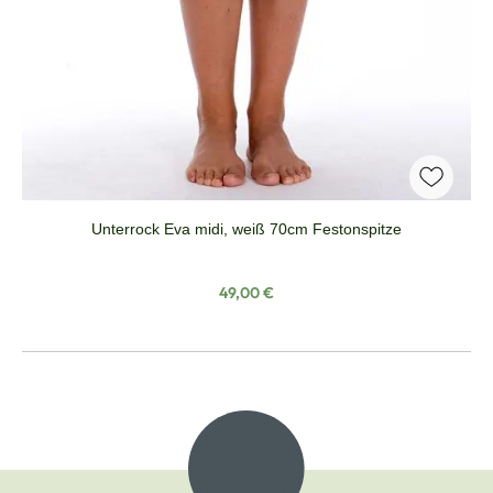
Unterrock Eva midi, weiß 70cm Festonspitze
Regulärer Preis:
49,00 €