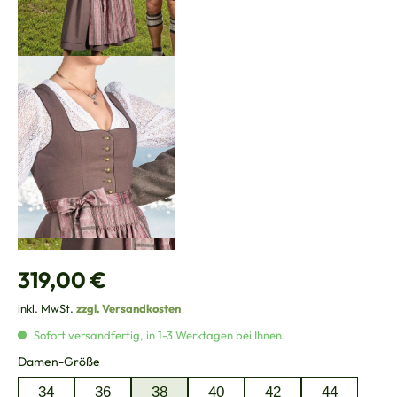
Regulärer Preis:
319,00 €
inkl. MwSt.
zzgl. Versandkosten
Sofort versandfertig, in 1-3 Werktagen bei Ihnen.
auswählen
Damen-Größe
34
36
38
40
42
44