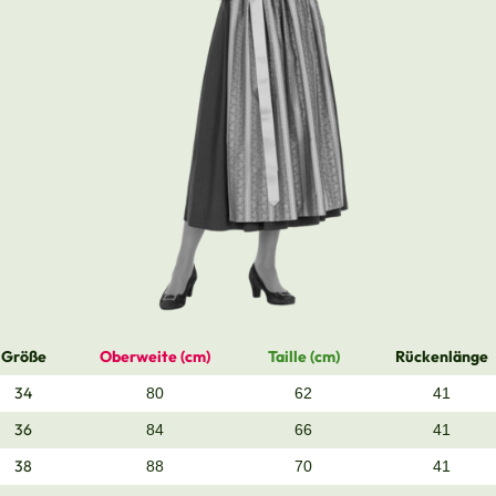
Größe
Oberweite (cm)
Taille (cm)
Rückenlänge
34
80
62
41
36
84
66
41
38
88
70
41