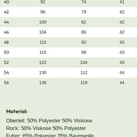
40
92
74
41
42
96
78
42
44
100
82
42
46
104
86
42
48
110
92
42
50
116
98
43
52
122
104
43
54
130
112
44
56
136
118
44
Material:
Oberteil: 50% Polyester 50% Viskose
Rock: 50% Viskose 50% Polyester
Futter: 65% Polyester 35% Baumwolle