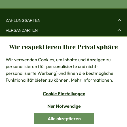
ZAHLUNGSARTEN
VERSANDARTEN
SERVICE UND SICHERHEIT
Wir respektieren Ihre Privatsphäre
RECHTLICHES
Wir verwenden Cookies, um Inhalte und Anzeigen zu
BERATUNG
personalisieren (für personalisierte und nicht-
KONTAKT
personalisierte Werbung) und Ihnen die bestmögliche
Funktionalität bieten zu können.
Mehr Informationen
.
Cookie Einstellungen
Vertrag widerrufen
Nur Notwendige
Alle Preise inkl. gesetzl. Mehrwertsteuer zzgl.
Versandkosten
Alle akzeptieren
© Chiemseer Dirndl & Tracht