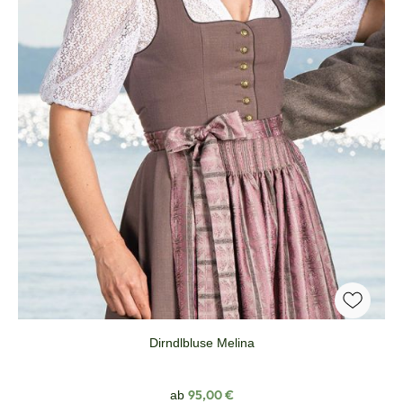
Dirndlbluse Melina
Regulärer Preis:
95,00 €
ab