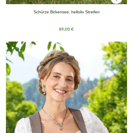
Schürze Birkensee, helloliv Streifen
Regulärer Preis:
89,00 €