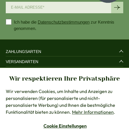
Ich habe die
Datenschutzbestimmungen
zur Kenntnis
genommen.
ZAHLUNGSARTEN
VERSANDARTEN
SERVICE UND SICHERHEIT
Wir respektieren Ihre Privatsphäre
RECHTLICHES
Wir verwenden Cookies, um Inhalte und Anzeigen zu
BERATUNG
personalisieren (für personalisierte und nicht-
KONTAKT
personalisierte Werbung) und Ihnen die bestmögliche
Funktionalität bieten zu können.
Mehr Informationen
.
Cookie Einstellungen
Vertrag widerrufen