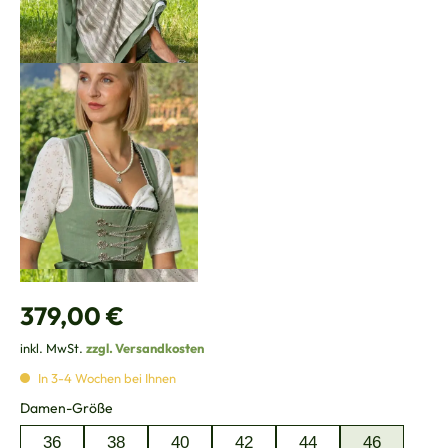
Regulärer Preis:
379,00 €
inkl. MwSt.
zzgl. Versandkosten
In 3-4 Wochen bei Ihnen
auswählen
Damen-Größe
36
38
40
42
44
46