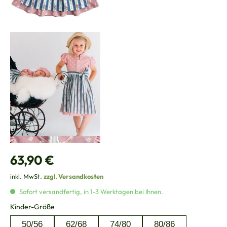
Regulärer Preis:
63,90 €
inkl. MwSt.
zzgl. Versandkosten
Sofort versandfertig, in 1-3 Werktagen bei Ihnen.
auswählen
Kinder-Größe
50/56
62/68
74/80
80/86