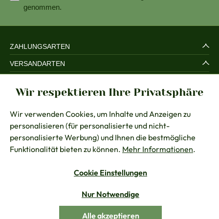
genommen.
ZAHLUNGSARTEN
VERSANDARTEN
SERVICE UND SICHERHEIT
Wir respektieren Ihre Privatsphäre
RECHTLICHES
Wir verwenden Cookies, um Inhalte und Anzeigen zu
BERATUNG
personalisieren (für personalisierte und nicht-
KONTAKT
personalisierte Werbung) und Ihnen die bestmögliche
Funktionalität bieten zu können.
Mehr Informationen
.
Cookie Einstellungen
Vertrag widerrufen
Nur Notwendige
Alle Preise inkl. gesetzl. Mehrwertsteuer zzgl.
Versandkosten
Alle akzeptieren