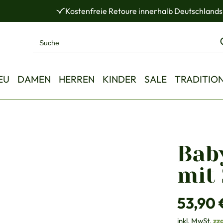
Kostenfreie Retoure innerhalb Deutschlands
EU
DAMEN
HERREN
KINDER
SALE
TRADITIO
Bab
mit 
Regulärer Pre
53,90 
inkl. MwSt.
zz