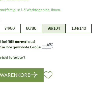
andfertig, in 1-3 Werktagen bei Ihnen.
auswählen
e
74/80
80/86
98/104
134/140
ikel fällt
normal
aus!
 Sie Ihre gewohnte Größe.
 nicht lieferbar?
N WARENKORB