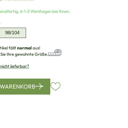
andfertig, in 1-3 Werktagen bei Ihnen.
auswählen
e
98/104
ikel fällt
normal
aus!
 Sie Ihre gewohnte Größe.
 nicht lieferbar?
N WARENKORB