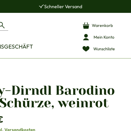
Schneller Versand
Warenkorb
Mein Konto
NSGESCHÄFT
Wunschliste
y-Dirndl Barodino
 Schürze, weinrot
is:
€
gl. Versandkosten