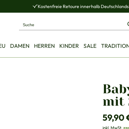
Kostenfreie Retoure innerhalb Deutschlands
EU
DAMEN
HERREN
KINDER
SALE
TRADITIO
Bab
mit
Regulärer Pre
59,90 
inkl. MwSt.
zz