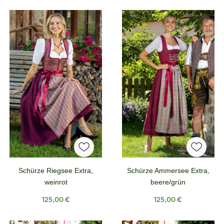
Schürze Riegsee Extra,
Schürze Ammersee Extra,
weinrot
beere/grün
Regulärer Preis:
Regulärer Preis:
125,00 €
125,00 €