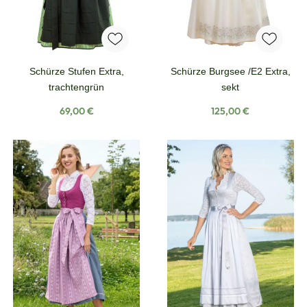
Schürze Stufen Extra,
Schürze Burgsee /E2 Extra,
trachtengrün
sekt
Regulärer Preis:
Regulärer Preis:
69,00 €
125,00 €