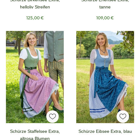
helloliv Streifen
tanne
Regulärer Preis:
Regulärer Preis:
125,00 €
109,00 €
Schürze Staffelsee Extra,
Schürze Eibsee Extra, blau
altrosa Blumen