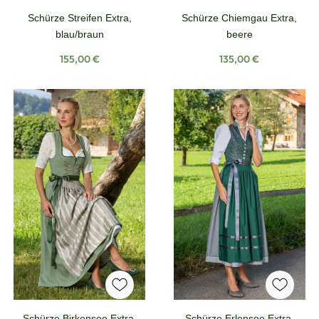
Schürze Streifen Extra,
Schürze Chiemgau Extra,
blau/braun
beere
Regulärer Preis:
Regulärer Preis:
155,00 €
135,00 €
Schürze Birkensee Extra,
Schürze Erlensee Extra,