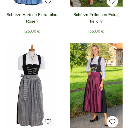
Schürze Hartsee Extra, blau
Schürze Frillensee Extra,
Rosen
helloliv
Regulärer Preis:
Regulärer Preis:
125,00 €
135,00 €