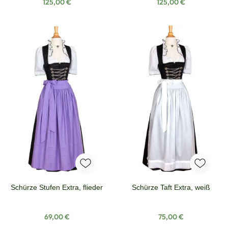
Regulärer Preis:
Regulärer Preis:
125,00 €
125,00 €
Schürze Stufen Extra, flieder
Schürze Taft Extra, weiß
Regulärer Preis:
Regulärer Preis:
69,00 €
75,00 €