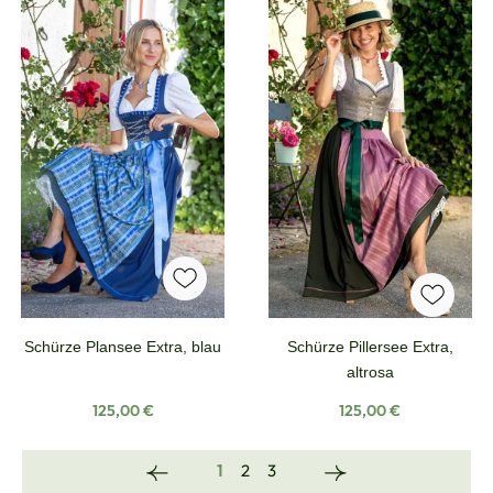
Schürze Plansee Extra, blau
Schürze Pillersee Extra,
altrosa
Regulärer Preis:
Regulärer Preis:
125,00 €
125,00 €
Seite
Seite
Seite
1
2
3