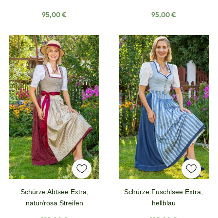
Regulärer Preis:
Regulärer Preis:
95,00 €
95,00 €
Schürze Abtsee Extra,
Schürze Fuschlsee Extra,
natur/rosa Streifen
hellblau